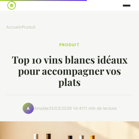
Accueil
›
Produit
PRODUIT
Top 10 vins blancs idéaux
pour accompagner vos
plats
Amable
31/03/2026 14:41
11 min de lecture
A