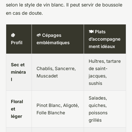
selon le style de vin blanc. Il peut servir de boussole
en cas de doute.
🍽️ Plats
🍇
🌱 Cépages
d’accompagne
Profil
emblématiques
ment idéaux
Huîtres, tartare
Sec et
Chablis, Sancerre,
de saint-
minéra
Muscadet
jacques,
l
sushis
Salades,
Floral
Pinot Blanc, Aligoté,
quiches,
et
Folle Blanche
poissons
léger
grillés