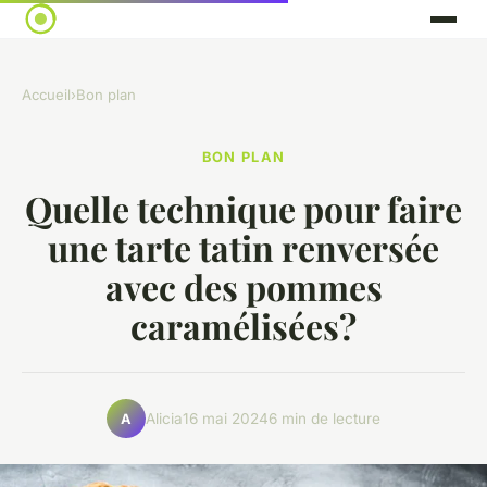
Accueil
›
Bon plan
BON PLAN
Quelle technique pour faire
une tarte tatin renversée
avec des pommes
caramélisées?
Alicia
16 mai 2024
6 min de lecture
A